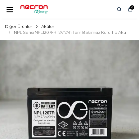
0
Diğer Ürünler
Aküler
NPL Serisi NPL1207FR 12V 7Ah Tam Bakımsız Kuru Tip Akü