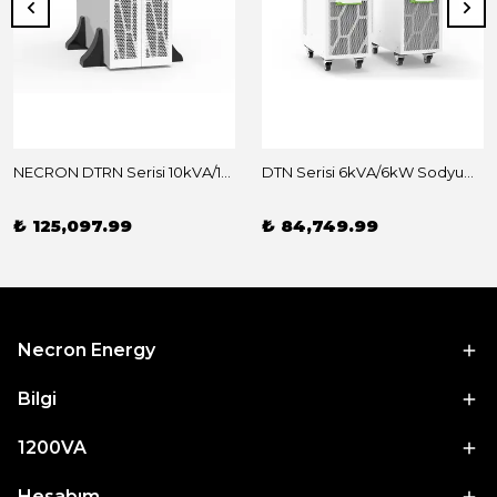
NECRON DTRN Serisi 10kVA/10kW RACK Sodyum İyon Kesintisiz Güç Kaynağı UPS
DTN Serisi 6kVA/6kW Sodyum İyon Kesintisiz Güç Kaynağı UPS
₺ 125,097.99
₺ 84,749.99
Necron Energy
Bilgi
1200VA
Hesabım