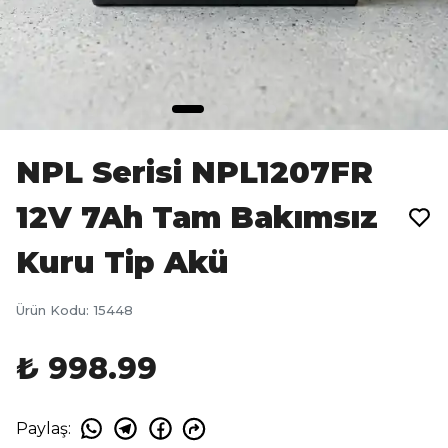
NPL Serisi NPL1207FR
12V 7Ah Tam Bakımsız
Kuru Tip Akü
Ürün Kodu
:
15448
₺ 998.99
Paylaş
: