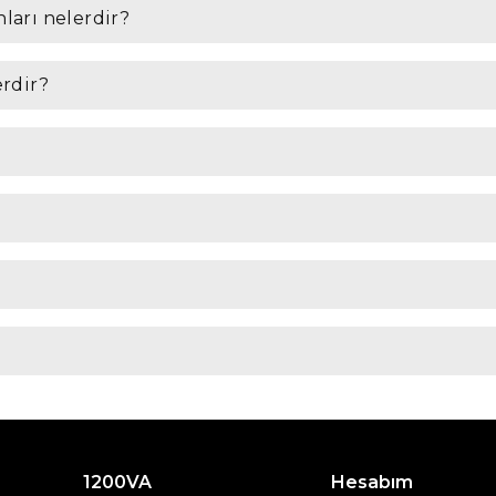
nları nelerdir?
erdir?
1200VA
Hesabım