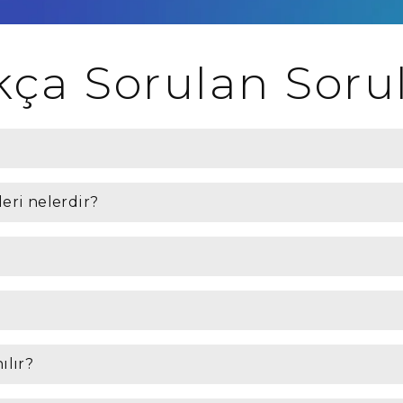
kça Sorulan Soru
eri nelerdir?
ılır?