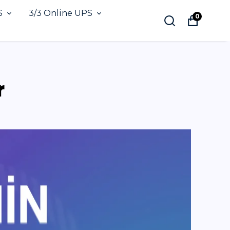
S
3/3 Online UPS
0
r